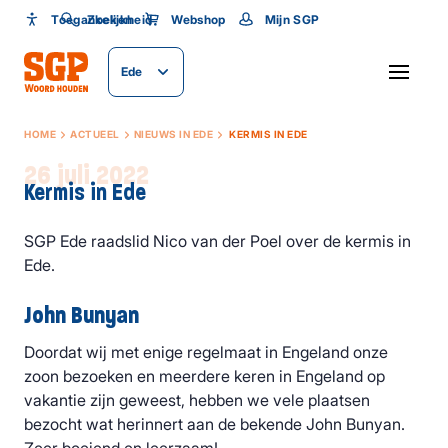
Toegankelijkheid
Toegankelijkheid
Zoeken
Webshop
Mijn SGP
Lettergrootte
Ede
SLUITEN
HOME
ACTUEEL
NIEUWS IN EDE
KERMIS IN EDE
26 juli 2022
Kermis in Ede
SGP Ede raadslid Nico van der Poel over de kermis in
Ede.
John Bunyan
Doordat wij met enige regelmaat in Engeland onze
zoon bezoeken en meerdere keren in Engeland op
vakantie zijn geweest, hebben we vele plaatsen
bezocht wat herinnert aan de bekende John Bunyan.