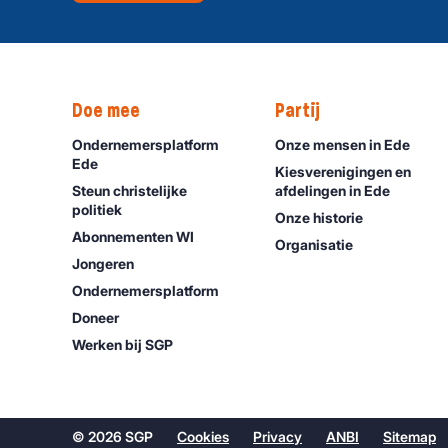
Doe mee
Partij
Ondernemersplatform
Onze mensen in Ede
Ede
Kiesverenigingen en
Steun christelijke
afdelingen in Ede
politiek
Onze historie
Abonnementen WI
Organisatie
Jongeren
Ondernemers­platform
Doneer
Werken bij SGP
© 2026 SGP
Cookies
Privacy
ANBI
Sitemap