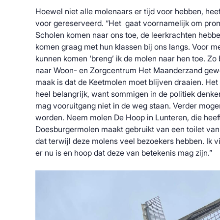
Hoewel niet alle molenaars er tijd voor hebben, heef
voor gereserveerd. “Het gaat voornamelijk om promo
Scholen komen naar ons toe, de leerkrachten hebb
komen graag met hun klassen bij ons langs. Voor m
kunnen komen ‘breng’ ik de molen naar hen toe. Zo b
naar Woon- en Zorgcentrum Het Maanderzand gewee
maak is dat de Keetmolen moet blijven draaien. Het c
heel belangrijk, want sommigen in de politiek denken
mag vooruitgang niet in de weg staan. Verder mog
worden. Neem molen De Hoop in Lunteren, die heeft 
Doesburgermolen maakt gebruikt van een toilet van
dat terwijl deze molens veel bezoekers hebben. Ik v
er nu is en hoop dat deze van betekenis mag zijn.”