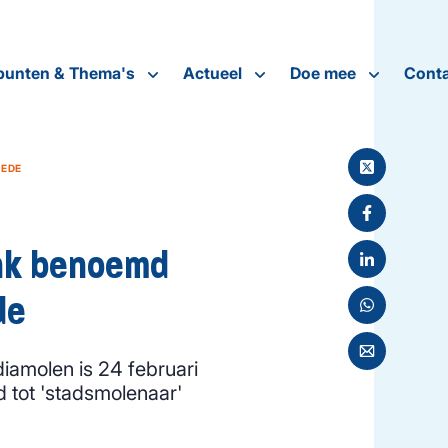
punten & Thema's
Actueel
Doe mee
Conta
 EDE
ink benoemd
de
iamolen is 24 februari
 tot 'stadsmolenaar'