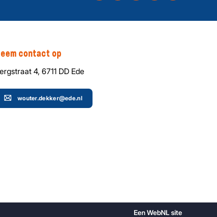
eem contact op
ergstraat 4, 6711 DD Ede
wouter.dekker@ede.nl
Een
WebNL
site