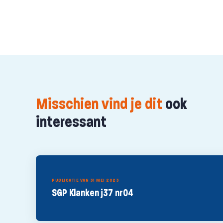
Misschien vind je dit
ook
interessant
PUBLICATIE VAN 31 MEI 2023
SGP Klanken j37 nr04