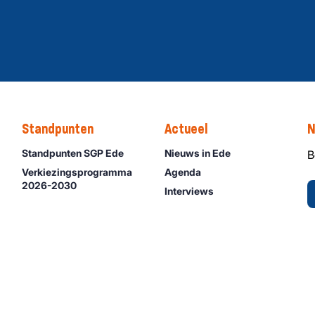
Standpunten
Actueel
N
Standpunten SGP Ede
Nieuws in Ede
B
Verkiezingsprogramma
Agenda
2026-2030
Interviews