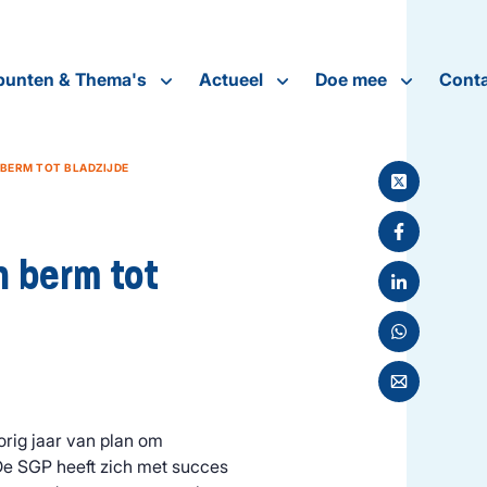
punten & Thema's
Actueel
Doe mee
Conta
BERM TOT BLADZIJDE
n berm tot
rig jaar van plan om
. De SGP heeft zich met succes