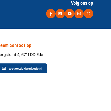
Volg ons op
eem contact op
ergstraat 4, 6711 DD Ede
wouter.dekker@ede.nl