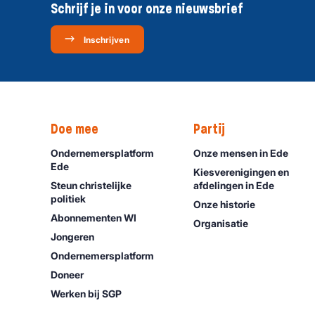
Schrijf je in voor onze nieuwsbrief
Inschrijven
Doe mee
Partij
Ondernemersplatform
Onze mensen in Ede
Ede
Kiesverenigingen en
Steun christelijke
afdelingen in Ede
politiek
Onze historie
Abonnementen WI
Organisatie
Jongeren
Ondernemers­platform
Doneer
Werken bij SGP