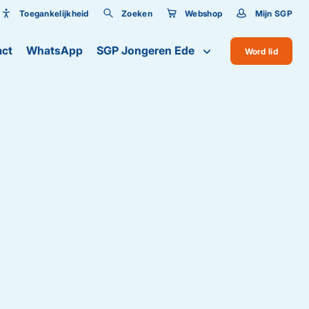
Toegankelijkheid
Zoeken
Webshop
Mijn SGP
Toegankelijkheid
ct
WhatsApp
SGP Jongeren Ede
Word lid
Lettergrootte