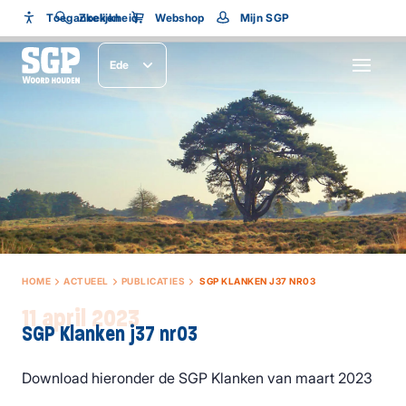
Toegankelijkheid
Toegankelijkheid
Zoeken
Webshop
Mijn SGP
Lettergrootte
Ede
SLUITEN
HOME
ACTUEEL
PUBLICATIES
SGP KLANKEN J37 NR03
11 april 2023
SGP Klanken j37 nr03
Download hieronder de SGP Klanken van maart 2023