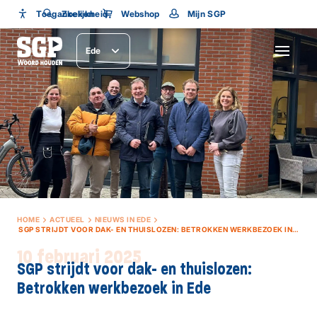
Toegankelijkheid
Toegankelijkheid
Zoeken
Webshop
Mijn SGP
Lettergrootte
Ede
SLUITEN
HOME
ACTUEEL
NIEUWS IN EDE
SGP STRIJDT VOOR DAK- EN THUISLOZEN: BETROKKEN WERKBEZOEK IN EDE
10 februari 2025
SGP strijdt voor dak- en thuislozen:
Betrokken werkbezoek in Ede